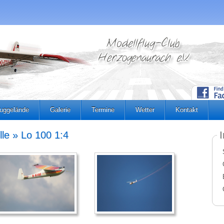
luggelände
Galerie
Termine
Wetter
Kontakt
lle » Lo 100 1:4
I