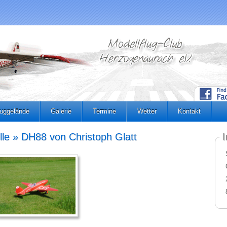
luggelände
Galerie
Termine
Wetter
Kontakt
lle » DH88 von Christoph Glatt
I