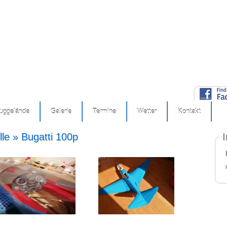
luggelände
Galerie
Termine
Wetter
Kontakt
lle » Bugatti 100p
I