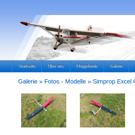
Startseite
Über uns
Fluggelände
Galerie
Galerie » Fotos - Modelle » Simprop Excel 