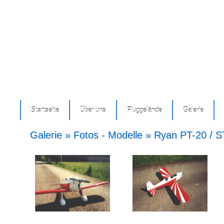
Startseite
Über uns
Fluggelände
Galerie
Galerie » Fotos - Modelle » Ryan PT-20 / 