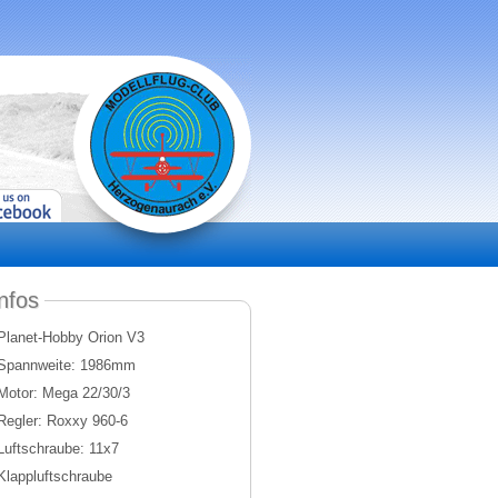
nfos
Planet-Hobby Orion V3
Spannweite: 1986mm
Motor: Mega 22/30/3
Regler: Roxxy 960-6
Luftschraube: 11x7
Klappluftschraube