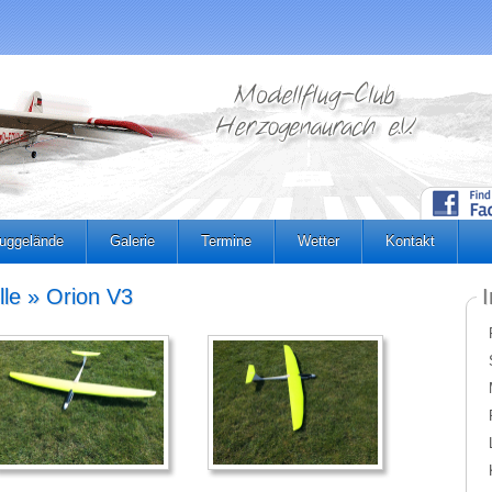
luggelände
Galerie
Termine
Wetter
Kontakt
lle » Orion V3
I